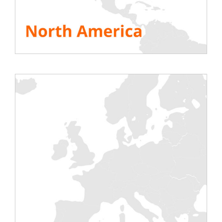
Germania (Bonn) e Italia (Milano). Grazie al
suo team dinamico e innovativo, Rentaload
è diventato l’attore principale nel noleggio
di banchi di carico in Europa.
VEDI TUTTE LE RISORSE
Condividi questa storia, scegli la tua piattaforma!
Test