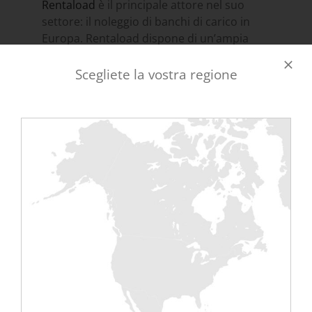
Rentaload
è il principale attore nel suo
settore: il noleggio di banchi di carico in
Europa. Rentaload dispone di un’ampia
gamma di caricabatterie da 7kW a 2,4MW
per soddisfare tutte le esigenze del
Scegliete la vostra regione
mercato.
Rentaload è preciso con il banco di ricarica
da 7 kW
Rackabile, consente di disporre di
sequenze da 500 W, l’unica sul mercato.
Questo banco di carico è un elemento
essenziale per tutte le ricette o la messa in
funzione dei data center. Rentaload è nota
per il suo rigore e la qualità dei suoi
prodotti. Questi prodotti sono ormai noti
in tutta la comunità europea. Rentaload ha
infatti appena firmato un importante
contratto con un’azienda svizzera. È
presente in Inghilterra (Leicester),