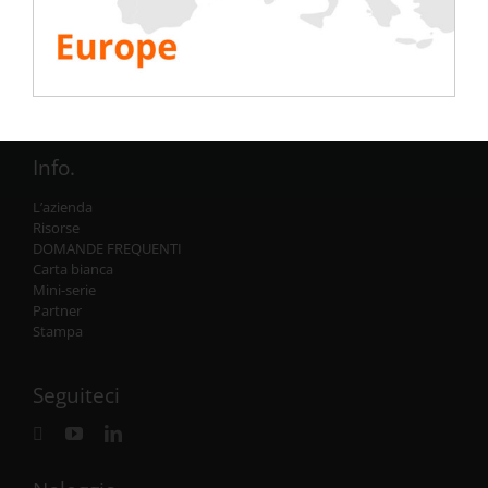
Elettrico
Aria condizionata
Generatore
Inverter
Batteria
Messa in funzione IST
Info.
L’azienda
Risorse
DOMANDE FREQUENTI
Carta bianca
Mini-serie
Partner
Stampa
Seguiteci