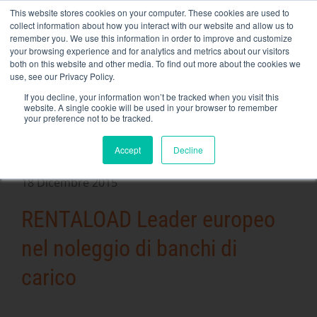
Skip
This website stores cookies on your computer. These cookies are used to
NEW FLEET: Banche di carico da 3,5 MW / MVA disponibili,
to
collect information about how you interact with our website and allow us to
maggiori informazioni qui
.
content
remember you. We use this information in order to improve and customize
your browsing experience and for analytics and metrics about our visitors
CONTATTO
both on this website and other media. To find out more about the cookies we
Toggle
use, see our Privacy Policy.
Navigati
Noleggio di banchi di carico
If you decline, your information won’t be tracked when you visit this
website. A single cookie will be used in your browser to remember
your preference not to be tracked.
Servizi correlati
Accept
Decline
Secteurs et solutions
https://rentaload.com/es/empresa-banco-de-carga-
18 Dicembre 2015
alquiler/Azienda
RENTALOAD Leader europeo
Risorse
nel noleggio di banchi di
Contatto
carico
Calendario