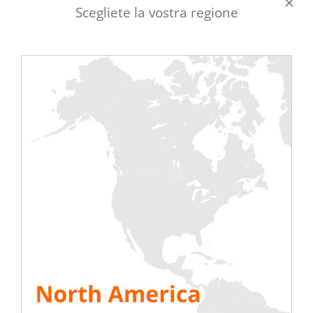
2016 il 20 ottobre presso TOUR & TAXIS a
Scegliete la vostra regione
Bruxelles.
L’autrice terrà una conferenza sui test di
messa in servizio dei centri dati utilizzando
queste
barre di carico montate su rack
.
Il team di Rentaload sarà lieto di
rispondere a qualsiasi domanda sullo
scopo e sulle condizioni di un test, nonché
sui prodotti che offriamo a noleggio per
eseguire questi test.
L’intero team sarà lieto di accogliervi.
indirizzo: Avenue du Port 86C, 1000
Bruxelles, Belgio
VEDI TUTTE LE RISORSE