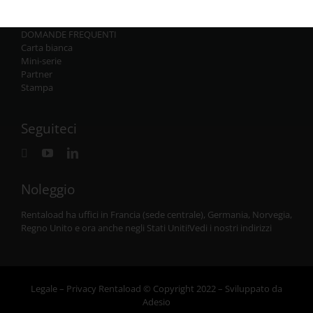
L’azienda
Risorse
DOMANDE FREQUENTI
Carta bianca
Mini-serie
Partner
Stampa
Seguiteci
Noleggio
Rentaload ha uffici in Francia (sede centrale), Germania, Norvegia,
Regno Unito e
ora anche negli Stati Uniti
!
Vedi i nostri indirizzi
L
egale
–
Privacy
Rentaload © Copyright 2022 – Sviluppato da
Adesio