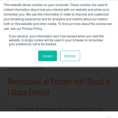
Skip
This website stores cookies on your computer. These cookies are used to
NEW FLEET: Banche di carico da 3,5 MW / MVA disponibili,
to
collect information about how you interact with our website and allow us to
maggiori informazioni qui
.
content
remember you. We use this information in order to improve and customize
your browsing experience and for analytics and metrics about our visitors
CONTATTO
both on this website and other media. To find out more about the cookies we
Toggle
use, see our Privacy Policy.
Navigati
Noleggio di banchi di carico
If you decline, your information won’t be tracked when you visit this
website. A single cookie will be used in your browser to remember
your preference not to be tracked.
Servizi correlati
Accept
Decline
Secteurs et solutions
https://rentaload.com/es/empresa-banco-de-carga-
6 Settembre 2016
alquiler/Azienda
Rentaload al Forum sul Cloud e
Risorse
i Data Center
Contatto
Calendario
Il team di Rentaload sarà presente al Cloud
& Data Center Forum durante il DigitalFirst