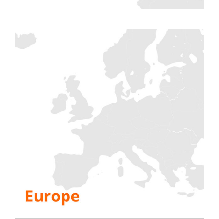
Condividi questa storia, scegli la tua piattaforma!
Test
Elettrico
Aria condizionata
Generatore
Inverter
Batteria
Messa in funzione IST
Info.