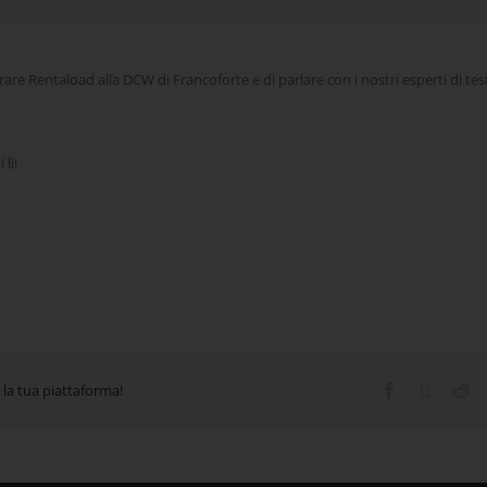
rare Rentaload alla DCW di Francoforte e di parlare con i nostri esperti di tes
lì!
 la tua piattaforma!