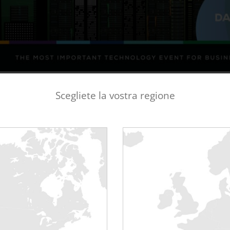
Scegliete la vostra regione
IVO ALL’EVENTO
PRENOTO UN INCONTRO CON R
 del Data Center World di Francoforte?
 grande raduno di professionisti dei data center e di utenti finali. La direzio
on oltre 100 relatori autorevoli che discuteranno di argomenti chiave come i
ente efficiente, la garanzia di resilienza e la progettazione efficace.
atori di livello C che lavorano verso un obiettivo comune per consentire un fu