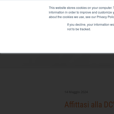
Skip
NEW FLEET: MIXY 200: L
to
This website stores cookies on your computer. 
content
information in order to improve and customize y
about the cookies we use, see our Privacy Polic
If you decline, your information w
not to be tracked.
NOLEGGIO DI BANCHI DI CA
HTTPS://RENTALOAD.COM/ES/EMPRES
Settori
Centro dati
Salute e ospedali
Marittimo
Industria
14 Maggio 2024
Terziario
Affittasi alla 