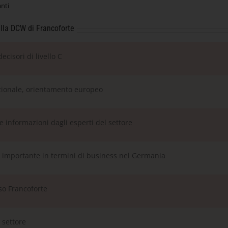
anti
alla DCW di Francoforte
ecisori di livello C
zionale, orientamento europeo
e informazioni dagli esperti del settore
ù importante in termini di business nel Germania
rso Francoforte
l settore