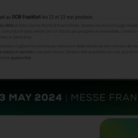
oad au
DCW Frankfurt
les 22 et 23 mai prochain.
gio 2024
al Data Centre World di Francoforte. Questa mostra è il luogo ideale 
a comunità di data center per un futuro più prospero e sostenibile. L’evento s
orte, in Germania.
esente e coglierà l’occasione per discutere delle tendenze del mercato dei dat
la messa in servizio
e dei piani futuri. Saremo lieti di parlare con voi, quindi 
amite
questo link
.