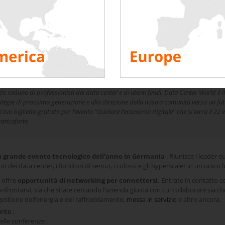
cesso. Sarete in ottima compagnia, dato che il 54% dei partecipanti sono C-Suit
ite le soluzioni sul palco della mostra animata da Bouygues energies et serv
u DCW Francoforte e Rentaload
de raduno di professionisti dei data center e di utenti finali. Data Center World è i
ategie di prossima generazione e alla direzione della nostra comunità verso un fu
 il tuo biglietto gratuito per l’evento “Guidare l’economia digitale” che si terrà il 
rancoforte.
ù grande evento tecnologico dell’anno in Germania
. Riunisce i leader e
tori dei data center, i fornitori di servizi, i colossi e gli hyperscaler in un unico
 offre
opportunità di networking per connettersi.
Entrate in contatto co
nfrontarvi, sia che stiate cercando l’azienda giusta con cui collaborare sia ch
gestione dell’energia e del raffreddamento,
messa in servizio
e altro ancora.
nto ;
elle conferenze ;