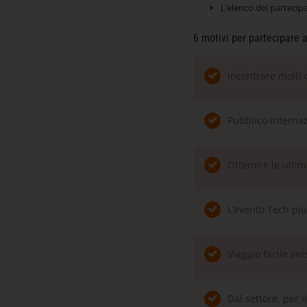
L’elenco dei partecip
6 motivi per partecipare 
Incontrare molti d
Pubblico interna
Ottenere le ultim
L’evento Tech pi
Viaggio facile ve
Dal settore, per i