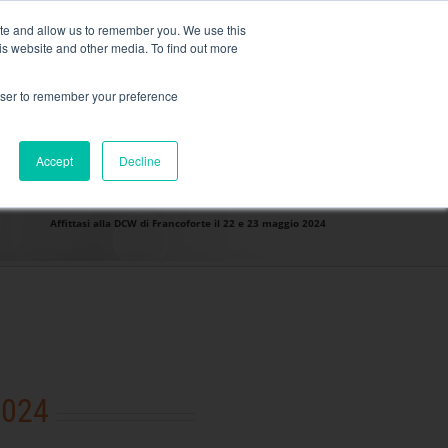
,
maggiori informazioni qui
.
ite and allow us to remember you. We use this
is website and other media. To find out more
RICHIEDI UN PREVENTI
rowser to remember your preference
SECTEURS ET SOLUTIONS
Accept
Decline
CONTATTO
Affittasi alla DCW di Francoforte il 22 e 23 maggio 2024
2024