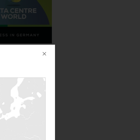
ENTALOAD ALL’EVENTO.
ne futura della comunità sarà
l raggiungimento dello zero
turo dei data center più