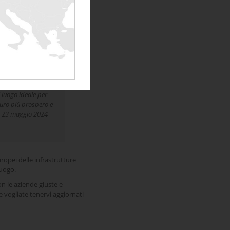
e e decisori chiave.
ices, Rentaload, Schneider
l luogo ideale per
turo più prospero e
22 e 23 maggio 2024
uropei delle infrastrutture
 luogo.
n le aziende giuste e
e vogliate tenervi aggiornati