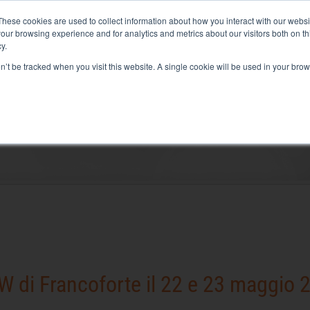
iquid+Air Smart Load Bank per soluzioni raffreddate direttamente a liquido
These cookies are used to collect information about how you interact with our webs
our browsing experience and for analytics and metrics about our visitors both on th
y.
on’t be tracked when you visit this website. A single cookie will be used in your b
RICO
SERVIZI CORRELATI
A-BANCO-DE-CARGA-ALQUILER/AZIENDA
RISORSE
Soluzioni
Test elettrico
Test dell’aria condizionata
Prova di messa in servizio
Test del generatore
Test dell’inverter
DCW di Francoforte il 22 e 23 maggio 
Test della batteria