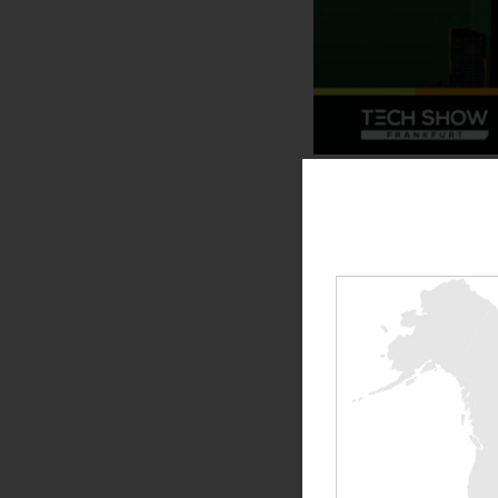
MI ISCR
Quali sono le opportunità
Il Data Center World è il più
definita da conversazioni c
netto, la gestione economicam
>
Registratevi qui
.
Unisciti a migliaia di innov