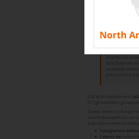
sostenibile, sicuro e di suc
Sviluppate strategie e scopr
Electric e altri ancora.
>
Vedere il programma
.
Ulteriori informazioni s
Scoprite il più gran
dare forma alle str
sostenibile. Ottieni
presso la Fiera di F
Il DCW di Francoforte è il
pi
ICT, gli investitori, gli opera
Questo evento di due giorni
incontrate esperti con cui co
sulle ultime tendenze nella 
Il programma dell’eve
L’elenco dei
relatori d