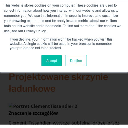
Skip
This website stores cookies on your computer. These cookies are used to
NEW FLEET: Dostępne banki mocy 3,5 MW / MVA,
to
collect information about how you interact with our website and allow us to
więcej informacji tutaj
.
content
remember you. We use this information in order to improve and customize
your browsing experience and for analytics and metrics about our visitors
KONTAKT
both on this website and other media. To find out more about the cookies we
Toggle
use, see our Privacy Policy.
Navigati
Wypożyczenie banku ładunków
If you decline, your information won’t be tracked when you visit this
Search
website. A single cookie will be used in your browser to remember
for:
your preference not to be tracked.
Usługi powiązane
Accept
Decline
24 lutego 2014
Secteurs et solutions
Projektowane skrzynie
Firma
ładunkowe
Zasoby
Kontakt
Znaczenie szczegółów
Kalendarz
Clément Tissandier wytycza subtelną drogę przez