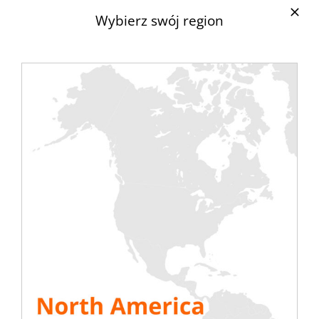
wzornictwo przemysłowe. Jego podejście łączy
Wybierz swój region
prostotę odpowiedzi z funkcjonalną skutecznością
propozycji. Skupia się na dokładności szczegółów,
od dopracowanego rysunku po model
funkcjonalny.
Clément Tissandier jest absolwentem ENSCI/Les
Ateliers.
„Na potrzeby tego projektu z
RENTALOAD
całkowicie przeprojektowaliśmy produkt, od jego
wewnętrznej architektury do najdrobniejszych
szczegółów użytkowania: montażu/demontażu,
chwytania, przenoszenia, instalacji. Celem było
uczynienie produktu coraz bardziej usprawnionym,
aby jak najściślej odpowiadał potrzebom
użytkowników.
„Clément Tissandier, Projektant
.
ZOBACZ WSZYSTKIE ZASOBY