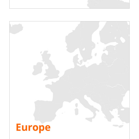
Podziel się tą historią, wybierz swoją platformę!
Testy
Elektryczny
Klimatyzacja
Generator
Falownik
Akumulator
Uruchomienie IST
Info.