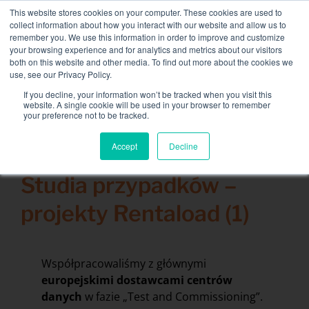
Skip
This website stores cookies on your computer. These cookies are used to
NEW FLEET: Dostępne banki mocy 3,5 MW / MVA,
to
collect information about how you interact with our website and allow us to
więcej informacji tutaj
.
content
remember you. We use this information in order to improve and customize
your browsing experience and for analytics and metrics about our visitors
KONTAKT
both on this website and other media. To find out more about the cookies we
Toggle
use, see our Privacy Policy.
Navigati
Wypożyczenie banku ładunków
If you decline, your information won’t be tracked when you visit this
Search
website. A single cookie will be used in your browser to remember
for:
your preference not to be tracked.
Usługi powiązane
Accept
Decline
10 maja 2021
Secteurs et solutions
Studia przypadków –
Firma
projekty Rentaload (1)
Zasoby
Kontakt
Współpracowaliśmy z głównymi
Kalendarz
europejskimi dostawcami centrów
danych
w fazie „Test and Commissioning”.