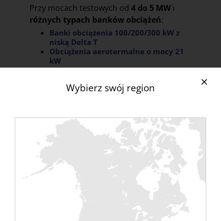
Przy mocach testowych od
4 do 5 MW
i
różnych typach banków obciążeń
:
Banki obciążenia 100/200/300 kW z
niską Delta T
Obciążenia aerotermalne o mocy 21
kW
Wybierz swój region
Poniżej przedstawiamy studium
przypadku i opinie klientów związane z
tymi dużymi projektami centrów