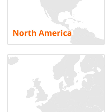
danych.
PRZECZYTAJ STUDIUM PRZYPADKU
Śledź Rentaload na
LinkedIn
i odkrywaj
co tydzień
: studia przypadków, referencje
klientów, zdjęcia projektów na miejscu,
wiadomości …
ZOBACZ WSZYSTKIE ZASOBY
Podziel się tą historią, wybierz swoją platformę!