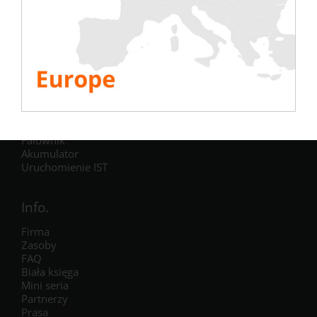
Testy
Elektryczny
Klimatyzacja
Generator
Falownik
Akumulator
Uruchomienie IST
Info.
Firma
Zasoby
FAQ
Biała księga
Mini seria
Partnerzy
Prasa