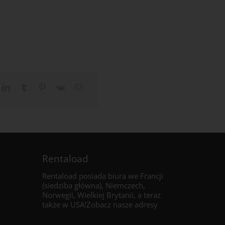
Rentaload
Rentaload posiada biura we Francji
(siedziba główna), Niemczech,
Norwegii, Wielkiej Brytanii, a
teraz
także
w USA!
Zobacz nasze adresy