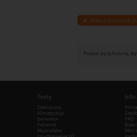
ZOBACZ WSZYSTKIE Z
Podziel się tą historią, w
Testy
Info.
Elektryczny
Firma
Klimatyzacja
Zaso
Generator
FAQ
Falownik
Biała
Akumulator
Mini 
Uruchomienie IST
Partn