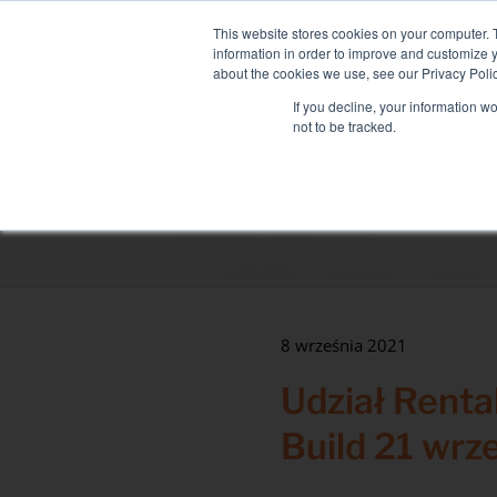
Skip
NEW FLEET: MIXY 200: Liqui
to
This website stores cookies on your computer. 
content
information in order to improve and customize y
about the cookies we use, see our Privacy Polic
If you decline, your information w
not to be tracked.
WYPOŻYCZENIE BANKU ŁADUNKÓW
U
Sektory
Centrum danych
Zdrowie i szpitale
Morska
8 września 2021
Branża
Udział Renta
Trzeciorzędowy
Build 21 wrz