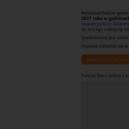
Rentaload będzie spon
2021 roku w godzinac
stowarzyszenie datacen
do którego należymy od 
Spodziewany jest udzia
Impreza odbędzie się w
ZAREJESTRUJ SIĘ NA
Poniżej film z jednej z