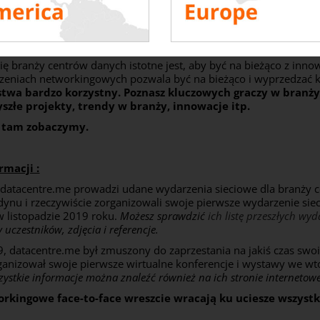
nformacji na temat tego wydarzenia prosimy o
pośrednio z datacentre.me
ię branży centrów danych istotne jest, aby być na bieżąco z inn
rzeniach networkingowych pozwala być na bieżąco i wyprzedzać 
ństwa bardzo korzystny. Poznasz kluczowych graczy w branż
szłe projekty, trendy w branży, innowacje itp.
ę tam zobaczymy.
rmacji :
datacentre.me prowadzi udane wydarzenia sieciowe dla branży 
ynu i rzeczywiście zorganizowali swoje pierwsze wydarzenie si
 listopadzie 2019 roku.
Możesz sprawdzić
ich listę przeszłych wy
ty uczestników, zdjęcia i referencje.
, datacentre.me był zmuszony do zaprzestania na jakiś czas swoi
rganizował swoje pierwsze wirtualne konferencje i wystawy we wto
ystkie informacje można znaleźć również na ich stronie internetowe
rkingowe face-to-face wreszcie wracają ku uciesze wszystk