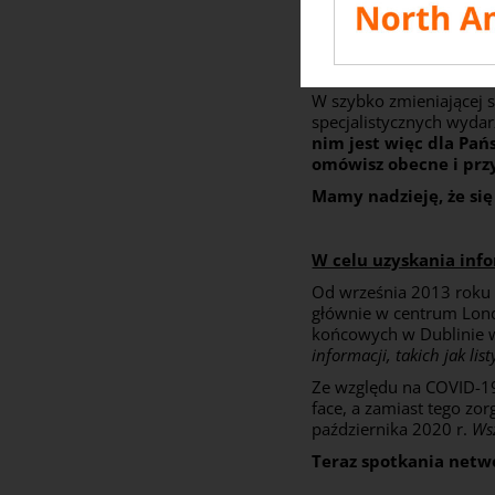
Aby uzyskać więcej i
skontaktować się bez
W szybko zmieniającej s
specjalistycznych wyda
nim jest więc dla Pa
omówisz obecne i przy
Mamy nadzieję, że si
W celu uzyskania info
Od września 2013 roku 
głównie w centrum Lond
końcowych w Dublinie w
informacji, takich jak lis
Ze względu na COVID-19
face, a zamiast tego zo
października 2020 r.
Wsz
Teraz spotkania netwo