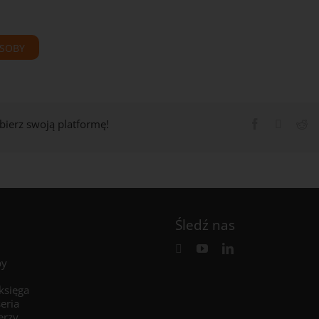
ASOBY
ybierz swoją platformę!
Śledź nas
by
 księga
seria
erzy