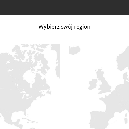
Wybierz swój region
For privacy reasons YouTube needs your permission to be loaded
I ACCEPT