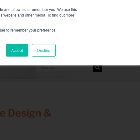
m cieczą,
więcej informacji tutaj
.
ite and allow us to remember you. We use this
is website and other media. To find out more
ZAPYTAJ O OFER
rowser to remember your preference
A
ZASOBY
KONTAKT
Accept
Decline
Search
for:
re Design &