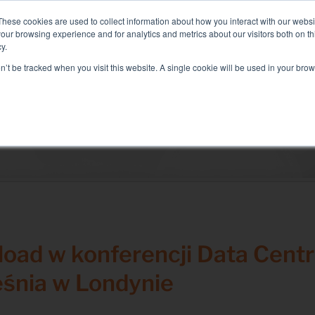
d+Air Smart Load Bank dla rozwiązań z bezpośrednim chłodzenie
These cookies are used to collect information about how you interact with our webs
our browsing experience and for analytics and metrics about our visitors both on th
y.
on’t be tracked when you visit this website. A single cookie will be used in your b
SŁUGI POWIĄZANE
SECTEURS ET SOLUTIONS
FIRM
Rozwiązania
Badanie elektryczne
Test klimatyzacji
Uruchomienie testowe
Badanie generatora
load w konferencji Data Cent
Test falownika
eśnia w Londynie
Test akumulatora