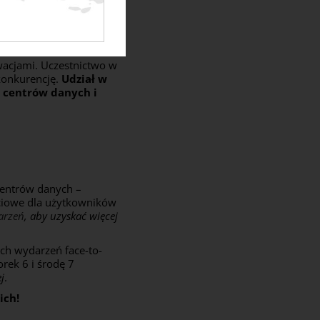
owacjami. Uczestnictwo w
konkurencję.
Udział w
y centrów danych i
centrów danych –
eciowe dla użytkowników
darzeń
, aby uzyskać więcej
ch wydarzeń face-to-
rek 6 i środę 7
j
.
ich!