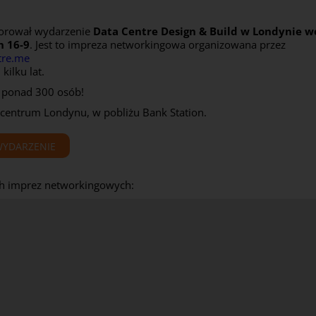
sorował wydarzenie
Data Centre Design & Build
w Londynie w
h 16-9
. Jest to impreza networkingowa organizowana przez
tre.me
kilku lat.
ł ponad 300 osób!
 centrum Londynu, w pobliżu Bank Station.
 WYDARZENIE
 ich imprez networkingowych: