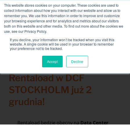
Skip
This website stores cookies on your computer. These cookies are used to
NEW FLEET: Dostępne banki mocy 3,5 MW / MVA,
to
collect information about how you interact with our website and allow us to
więcej informacji tutaj
.
content
remember you. We use this information in order to improve and customize
your browsing experience and for analytics and metrics about our visitors
KONTAKT
both on this website and other media. To find out more about the cookies we
Toggle
use, see our Privacy Policy.
Navigati
Wypożyczenie banku ładunków
If you decline, your information won’t be tracked when you visit this
Search
website. A single cookie will be used in your browser to remember
for:
your preference not to be tracked.
Usługi powiązane
Accept
Decline
18 listopada 2021
Secteurs et solutions
Rentaload w DCF
Firma
STOCKHOLM już 2
Zasoby
grudnia!
Kontakt
Kalendarz
Rentaload będzie obecny na
Data Center
Forum w Sztokholmie
w czwartek 2