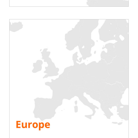
Podziel się tą historią, wybierz swoją platformę!
Testy
Elektryczny
Klimatyzacja
Generator
Falownik
Akumulator
Uruchomienie IST
Info.