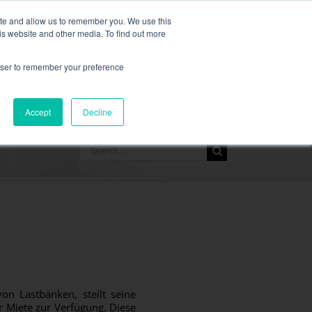
re Informationen finden Sie hier.
ite and allow us to remember you. We use this
is website and other media. To find out more
FORDERN SIE EIN ANGEBOT 
rowser to remember your preference
RESSOURCEN
KONTAKT
Accept
Decline
Search
for:
on Lastbänken, stellt seine
r Miete zur Verfügung. Diese