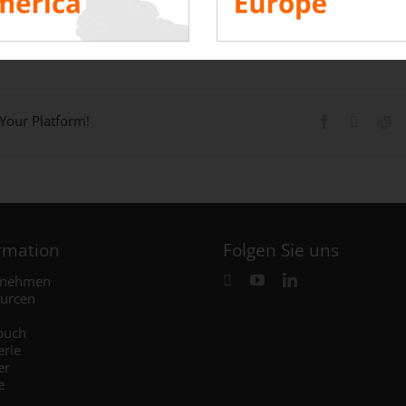
SEHEN
 Your Platform!
rmation
Folgen Sie uns
rnehmen
urcen
buch
erie
er
e