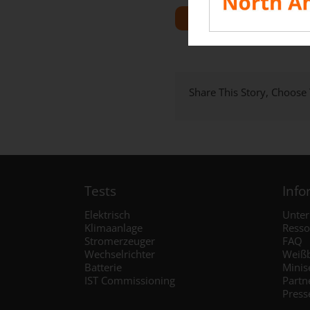
ALLE RESSOURCEN AN
Share This Story, Choose
Tests
Info
Elektrisch
Unte
Klimaanlage
Resso
Stromerzeuger
FAQ
Wechselrichter
Weiß
Batterie
Minis
IST Commissioning
Partn
Press