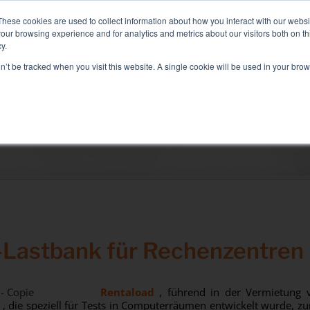
id+Air Smart Load Bank für Direct Liquid Cooled Lösungen,
weite
These cookies are used to collect information about how you interact with our webs
our browsing experience and for analytics and metrics about our visitors both on th
y.
on’t be tracked when you visit this website. A single cookie will be used in your b
SEKTOREN UND LÖSUNGEN
DAS UNTERNEHMEN
Lösungen
Elektrischer Test
Klimatest
Test Commissioning
Generatortest
Lastbank für Rechenzentren
USV-Test
Batterietest
Rentaload
, führend in der Vermietung v
, die speziell für Tests in Computerräumen entwickelt wurde, zu