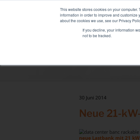
Skip
NEUE FLOTTE: MIXY 200: Liqu
to
This website stores cookies on your computer. 
content
information in order to improve and customize y
about the cookies we use, see our Privacy Polic
If you decline, your information w
not to be tracked.
LASTBÄNKE
DIENSTLEISTUNGEN
Sektoren
Rechenzentrum
Gesundheit & Krankenhäuser
Maritim
30 Juni 2014
Industrie
Neue 21-kW-
Tertiär
neue Lastbank mit 21 kW