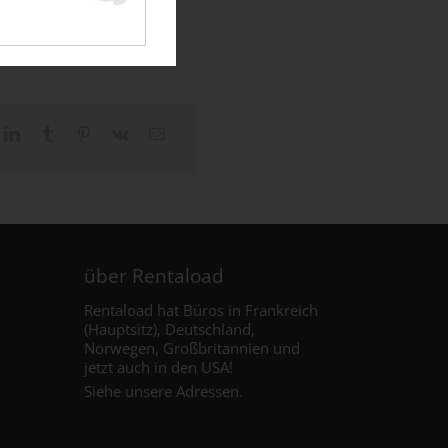
über Rentaload
Rentaload hat Büros in Frankreich
(Hauptsitz), Deutschland,
Norwegen, Großbritannien und
jetzt auch in den USA
!
Siehe unsere Adressen
.