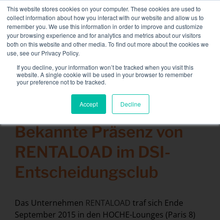
Skip
This website stores cookies on your computer. These cookies are used to
NEUE FLOTTE: 3,5 MW / MVA-Ladebänke verfügbar,
to
collect information about how you interact with our website and allow us to
weitere Informationen finden Sie hier.
content
remember you. We use this information in order to improve and customize
your browsing experience and for analytics and metrics about our visitors
KONTAKT
both on this website and other media. To find out more about the cookies we
Toggle
use, see our Privacy Policy.
Navigati
Lastbänke
If you decline, your information won’t be tracked when you visit this
Search
website. A single cookie will be used in your browser to remember
for:
your preference not to be tracked.
Dienstleistungen
Accept
Decline
4 Oktober 2015
Sektoren und Lösungen
Bekannte Präsenz von
Das Unternehmen
RENTALOAD im DSI-
Ressourcen
Entscheidungsclub
Kontakt
Kalender
Das Unternehmen
RENTALOAD
traf sich Ende
September 2015 in den HOCHE-Lounges (Paris 8)