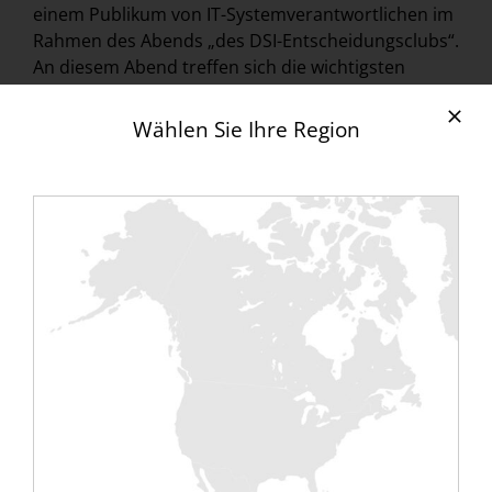
einem Publikum von IT-Systemverantwortlichen im
Rahmen des Abends „des DSI-Entscheidungsclubs“.
An diesem Abend treffen sich die wichtigsten
Akteure auf dem Gebiet der
Rechenzentren
ermöglichten es der Firma RENTALOAD, sich und
Wählen Sie Ihre Region
ihre innovativen und unverzichtbaren Produkte für
jede Computerraumeröffnung zu präsentieren,
nämlich die Lastbank
Gestell 7kw.
Die rigorose und
ansprechende Präsentation des Projektleiters
Emmanuel BOUR stieß beim Publikum auf großes
Interesse. Durch diese Präsentation und die
ausgestellten Produkte ermöglichte dies dem
RENTALOD-Team, sicherlich das Interesse der
Teilnehmer zu wecken, aber vor allem die großen
Akteure auf dem Rechenzentrumsmarkt zu treffen
und sich mit ihnen auszutauschen. Es wurden sehr
gute Kontakte zu kurz- und mittelfristigen
Projekten sowohl mit privaten Akteuren als auch
mit öffentlichen Institutionen geknüpft. Dadurch