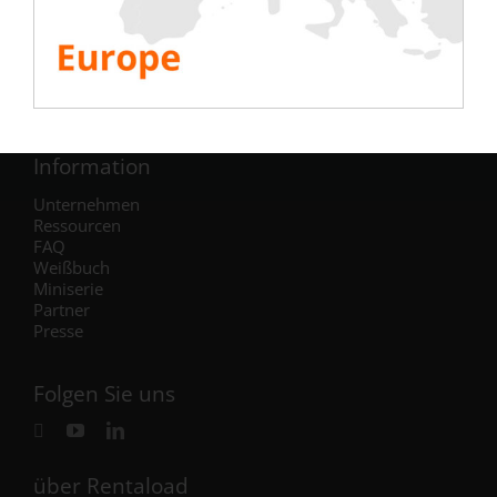
Klimaanlage
Stromerzeuger
Wechselrichter
Batterie
IST Commissioning
Information
Unternehmen
Ressourcen
FAQ
Weißbuch
Miniserie
Partner
Presse
Folgen Sie uns
über Rentaload