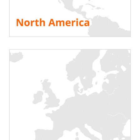
wird das burgundische Unternehmen RENTALOAD
ein wenig mehr, wenn es denn noch ein Akt
demonstriert werden soll
Major eur im Bereich
Rechenzentrum
ALLE RESSOURCEN ANSEHEN
Share This Story, Choose Your Platform!
Tests
Elektrisch