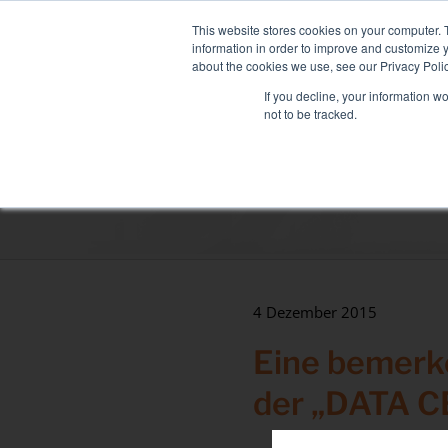
Skip
NEUE FLOTTE: MIXY 200: Liqu
to
This website stores cookies on your computer. 
content
information in order to improve and customize y
about the cookies we use, see our Privacy Polic
If you decline, your information w
not to be tracked.
LASTBÄNKE
DIENSTLEISTUNGEN
Sektoren
Rechenzentrum
Gesundheit & Krankenhäuser
Maritim
4 Dezember 2015
Industrie
Eine bemerk
Tertiär
der „DATA 