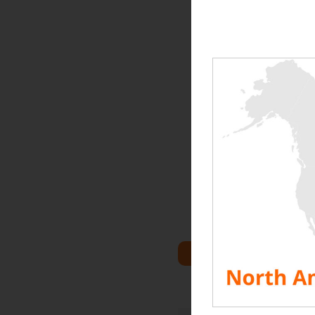
Wie jedes Jahr fand zum
bringt alle Akteure des
Konferenzen und die A
Akteuren in diesem Umf
Planern.
Das Unternehmen RENTAL
die Produkte dieses j
Das Flaggschiff dieses S
Dieses Produkt wird i
alle Installateure die 
Aber es ermöglicht auch
vom Verschreiber veröf
sehr optimistisch in die
ALLE RESSOURCEN AN