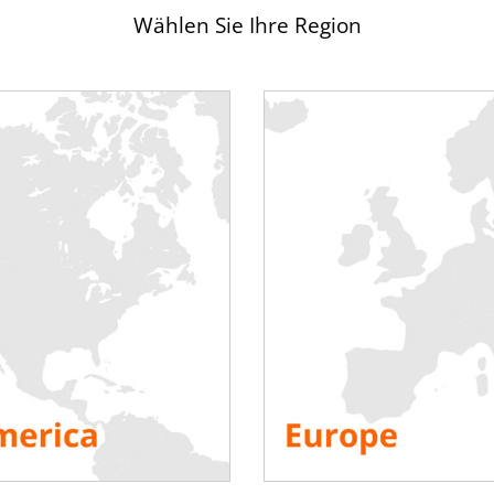
Wählen Sie Ihre Region
 Jahresende das Treffen „Data-center Horizon 2020“ in Paris statt
Rechenzentrumsmarktes
zusammen. Die Anzahl der Referenten w
nzahl der Sponsoren ermöglichten es dem Unternehmen
RENTAL
eld bekannt zu machen. Sowohl bei den Wechselrichterherstellern
OAD kam dank seines breiten Angebots an Lastbänken sehr gut a
ungen Unternehmens aus BOURGUIGNONNE für eine glänzende Zuk
tart-ups ist die 7-kW-
Rackbench,
einzigartig auf dem Markt für ih
m Allgemeinen vor der Inbetriebnahme dem Rechenzentrum gewi
Wärmeabgabe der Server messen, wodurch die Klimaanlage genau k
, die Stromversorgung jedes Schachts zu überprüfen und zu validi
fentlichten CCTP entspricht. Mit diesem Produkt ging die Firma 
 Zukunft aus dieser Veranstaltung hervor.
SEHEN