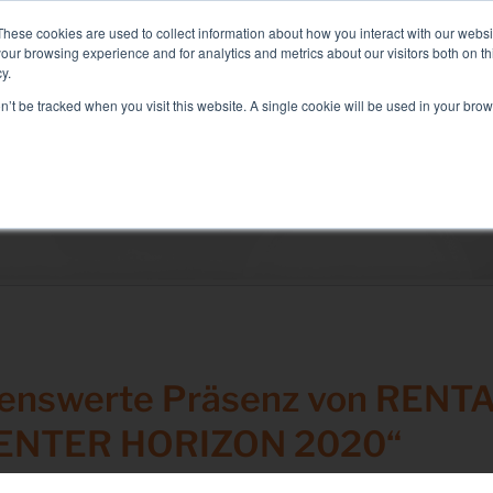
id+Air Smart Load Bank für Direct Liquid Cooled Lösungen,
weite
These cookies are used to collect information about how you interact with our webs
our browsing experience and for analytics and metrics about our visitors both on th
y.
on’t be tracked when you visit this website. A single cookie will be used in your b
SEKTOREN UND LÖSUNGEN
DAS UNTERNEHMEN
Lösungen
Elektrischer Test
Klimatest
Test Commissioning
Generatortest
enswerte Präsenz von RENT
USV-Test
CENTER HORIZON 2020“
Batterietest