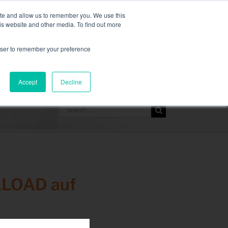
re Informationen finden Sie hier.
ite and allow us to remember you. We use this
is website and other media. To find out more
FORDERN SIE EIN ANGEBOT 
rowser to remember your preference
RESSOURCEN
KONTAKT
Accept
Decline
Search
for:
ALOAD auf