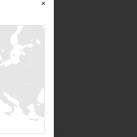
. Diese Veranstaltung
ährend der
OAD
, sich neuen
 als auch bei den
n. Es ist wahr, dass
unft bestimmt sind.
re Präzision von 500 W.
dmet. Dadurch können
alibriert werden kann.
eren, ob letztere den
RENTALOAD gestärkt und