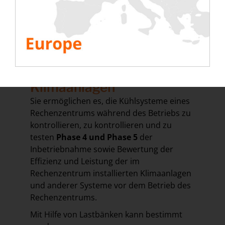
Anlagen, HLK-Anlagen,
Notstromdieselgeneratoren, Serverracks
etc.
Lastbank für die
Inbetriebnahme von
Klimaanlagen
Sie ermöglichen es, die Kühlsysteme eines
Rechenzentrums während des Betriebs zu
kontrollieren, zu kontrollieren und zu
testen
Phase 4 und Phase 5
der
Inbetriebnahme sowie Bewertung der
Effizienz und Leistung der im
Rechenzentrum installierten Klimaanlagen
und anderer Systeme vor dem Betrieb des
Rechenzentrums.
Mit Hilfe von Lastbänken kann bestimmt