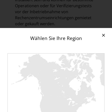
Operationen oder für Verifizierungstests
vor der Inbetriebnahme von
Rechenzentrumseinrichtungen gemietet
oder gekauft werden.
Inbetriebnahme und
Wählen Sie Ihre Region
Prüfung von Lastbänken
Eine der Anwendungen, für die sich das
Testen von Lastbänken in einem
Rechenzentrum besonders empfiehlt, ist
die Phase der
Inbetriebnahme
(Commissioning). In dieser Phase werden
alle Systeme und Komponenten eines
Rechenzentrums verifiziert, validiert und
verifiziert, dass sie gemäß den vom
Endbenutzer entworfenen Anforderungen
installiert wurden.