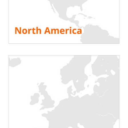
Das Problem ist, dass die eigentliche Last
in der Anfangsphase eines
Rechenzentrums meist nicht zur
Verfügung steht. Der Grund dafür ist, dass
sie planen, im Laufe der Zeit schrittweise zu
expandieren und den Stromverbrauch an
den Ausbau des Rechenzentrums
anzupassen. Lastbänke sind in diesen
Fällen die zuverlässigste Möglichkeit, die
reale Belastung praxisnah zu simulieren
und die Sicherheit aller Komponenten zu
gewährleisten.
Es eignet sich aber nicht nur zur Simulation
der realen Stromversorgungsbedingungen,
sondern auch für den gesamten
Verifizierungsprozess. Es gibt viele kritische
Elemente, die in dieser Phase validiert
werden müssen, ohne etwas als
selbstverständlich zu betrachten. USV-