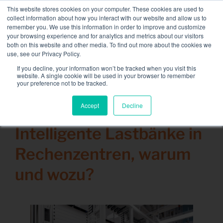
Skip
This website stores cookies on your computer. These cookies are used to
NEUE FLOTTE: 3,5 MW / MVA-Ladebänke verfügbar,
to
collect information about how you interact with our website and allow us to
weitere Informationen finden Sie hier.
content
remember you. We use this information in order to improve and customize
your browsing experience and for analytics and metrics about our visitors
KONTAKT
both on this website and other media. To find out more about the cookies we
Toggle
use, see our Privacy Policy.
Navigati
Lastbänke
If you decline, your information won’t be tracked when you visit this
Search
website. A single cookie will be used in your browser to remember
for:
your preference not to be tracked.
Dienstleistungen
Accept
Decline
23 Juni 2021
Sektoren und Lösungen
Intelligente Lastbänke in
Das Unternehmen
Rechenzentren, warum
Ressourcen
und wozu?
Kontakt
Kalender