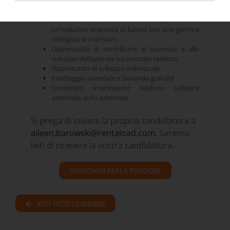
Opportunità di telelavoro
Un ambiente di lavoro internazionale in
un’industria orientata al futuro con una gamma
variegata di mansioni
Opportunità di contribuire al successo e allo
sviluppo dell’azienda sul mercato tedesco
Opportunità di sviluppo individuale
Parcheggio aziendale e bevande gratuite
Condizioni interessanti: telefono cellulare
aziendale, auto aziendale
Si prega di inviare la propria candidatura a
aileen.barowski@rentaload.com.
Saremo
lieti di ricevere la vostra candidatura.
CANDIDARSI PER LA POSIZIONE
VEDI TUTTE LE RISORSE