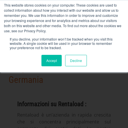
Skip
This website stores cookies on your computer. These cookies are used to
NEW FLEET: Banche di carico da 3,5 MW / MVA disponibili,
to
collect information about how you interact with our website and allow us to
maggiori informazioni qui
.
content
remember you. We use this information in order to improve and customize
your browsing experience and for analytics and metrics about our visitors
CONTATTO
both on this website and other media. To find out more about the cookies we
Toggle
use, see our Privacy Policy.
Navigati
Noleggio di banchi di carico
If you decline, your information won’t be tracked when you visit this
website. A single cookie will be used in your browser to remember
your preference not to be tracked.
Servizi correlati
21 Febbraio 2024
Accept
Decline
Secteurs et solutions
Responsabile vendite
https://rentaload.com/es/empresa-banco-de-carga-
Germania
alquiler/Azienda
Risorse
Contatto
Informazioni su Rentaload :
Rentaload è un’azienda in rapida crescita
Calendario
che si concentra principalmente sul