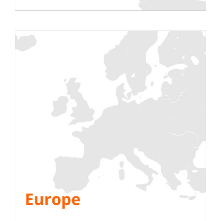
vendite tecniche, preferibilmente nel settore dei
data center o nel campo dei sistemi di
alimentazione sicuri.
Forti doti di comunicazione, aspetto sicuro e
capacità di negoziazione
Forte attenzione al servizio e al cliente nel
trattare con i clienti commerciali
Capacità concettuale e analitica, metodo di
lavoro orientato agli obiettivi
Affidabilità, senso di responsabilità, capacità di
lavorare in gruppo
Disponibilità a viaggiare e patente di guida di
classe B
Ottima conoscenza del tedesco scritto e parlato
e dell’inglese commerciale
Cosa offriamo:
Un’atmosfera di lavoro collegiale e aperta,
idealmente completata dal vostro spirito di
squadra
Libertà personale e orari di lavoro flessibili