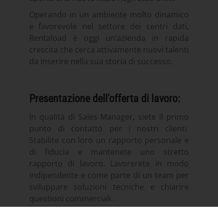
Operando in un ambiente molto dinamico
e favorevole nel settore dei centri dati,
Rentaload è oggi un’azienda in rapida
crescita che cerca attivamente nuovi talenti
da inserire nella sua storia di successo.
Presentazione dell’offerta di lavoro:
In qualità di Sales Manager, siete il primo
punto di contatto per i nostri clienti.
Stabilite con loro un rapporto personale e
di fiducia e mantenete uno stretto
rapporto di lavoro. Lavorerete in modo
indipendente e come parte di un team per
sviluppare soluzioni tecniche e chiarire
questioni commerciali.
Principali responsabilità: