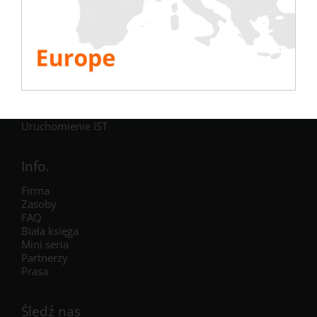
Testy
Elektryczny
Klimatyzacja
Generator
Falownik
Akumulator
Uruchomienie IST
Info.
Firma
Zasoby
FAQ
Biała księga
Mini seria
Partnerzy
Prasa
Śledź nas