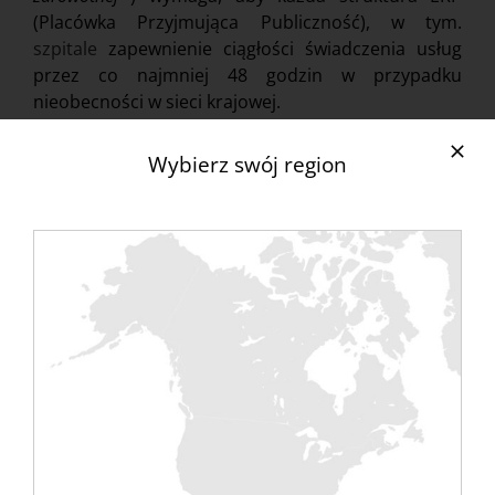
(Placówka Przyjmująca Publiczność), w tym.
szpitale
zapewnienie ciągłości świadczenia usług
przez co najmniej 48 godzin w przypadku
nieobecności w sieci krajowej.
Wybierz swój region
Stąd kliniki, szpitale uniwersyteckie, EPHAD i
szpitale są wyposażone w generatory, aby
zapewnić tę dostępność elektryczną. Ten
strategiczny sprzęt w przypadku przerwy w
dostawie prądu musi być sprawny i niezawodny,
gdy tylko zostanie wezwany. Dlatego konieczne jest
ich regularne testowanie, aby zweryfikować tę
niezawodność. Ten test urządzenia może, a
czasem nawet powinien być przeprowadzony na
stanowisku obciążeniowym. Badania te powinny
być przeprowadzane co miesiąc.
Rentaload oferuje do wynajęcia banki obciążeń
rezystancyjnych o mocy 100kW, 200kW i 600kW