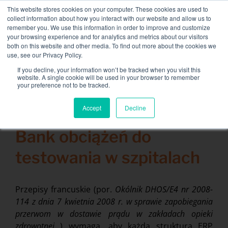
Skip
This website stores cookies on your computer. These cookies are used to
NEW FLEET: Dostępne banki mocy 3,5 MW / MVA,
to
collect information about how you interact with our website and allow us to
więcej informacji tutaj
.
content
remember you. We use this information in order to improve and customize
your browsing experience and for analytics and metrics about our visitors
KONTAKT
both on this website and other media. To find out more about the cookies we
Toggle
use, see our Privacy Policy.
Navigati
Wypożyczenie banku ładunków
If you decline, your information won’t be tracked when you visit this
Search
website. A single cookie will be used in your browser to remember
for:
your preference not to be tracked.
Usługi powiązane
Accept
Decline
28 kwietnia 2014
Secteurs et solutions
Bank obciążeń do
Firma
testowania w szpitalach
Zasoby
Kontakt
Przepisy francuskie (por.
Okólnik DHOS/E4 nr 2008-
114 z dnia 7 kwietnia 2008 r. w sprawie zapobiegania
Kalendarz
przerwom w dostawie prądu w zakładach opieki
zdrowotnej
) wymaga, aby każda struktura ERP