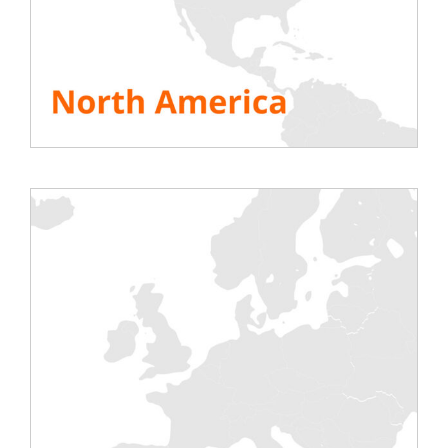
oraz
banki obciążeń o zmiennym cosinusie
(w tym
0,8)
Jeśli potrzebujesz pomocy, nie wahaj się
poprosić
jednego z naszych techników o radę
. Rentaload
umożliwia również określenie banku obciążenia,
który jest odpowiedni dla Państwa na swojej
stronie internetowej:
Kalkulator banku obciążenia
ZOBACZ WSZYSTKIE ZASOBY
Podziel się tą historią, wybierz swoją platformę!