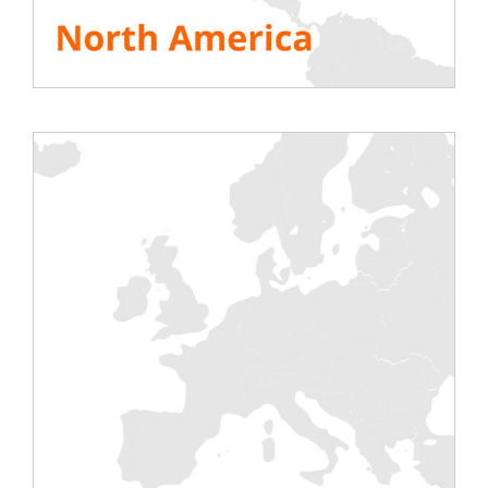
Managern von Rechenzentren aktuelles
Know-how – unabhängig, sehr informativ
und besonders praxisnah. Hier treffen sich
Experten, Brancheninsider und Betreiber
von Rechenzentren.
Als Besucher des DCS haben Sie die ideale
Gelegenheit, Manager und
Entscheidungsträger aus den Bereichen
Datenzentren und IT-Umgebung zu
erreichen, um mit ihnen auf höchster
Ebene zu diskutieren und Erfahrungen
auszutauschen. Fachvorträge und die
Teilnahme an Workshops sind ebenfalls
möglich, und es gibt auch eine
hochaktuelle Handelsausstellung.
MELDEN SIE SICH AN