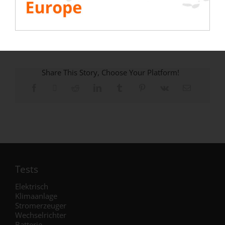
ALLE RESSOURCEN ANSEHEN
Share This Story, Choose Your Platform!
Tests
Elektrisch
Klimaanlage
Stromerzeuger
Wechselrichter
Batterie