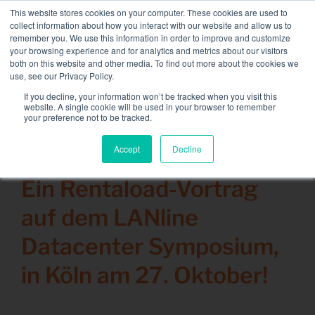
Skip
This website stores cookies on your computer. These cookies are used to
NEUE FLOTTE: 3,5 MW / MVA-Ladebänke verfügbar,
to
collect information about how you interact with our website and allow us to
weitere Informationen finden Sie hier.
content
remember you. We use this information in order to improve and customize
your browsing experience and for analytics and metrics about our visitors
KONTAKT
both on this website and other media. To find out more about the cookies we
Toggle
use, see our Privacy Policy.
Navigati
Lastbänke
If you decline, your information won’t be tracked when you visit this
Search
website. A single cookie will be used in your browser to remember
for:
your preference not to be tracked.
Dienstleistungen
Accept
Decline
5 Oktober 2022
Sektoren und Lösungen
Ein Rentaload-Vortrag
Das Unternehmen
auf dem LANline
Ressourcen
Datacenter Symposium,
Kontakt
in Köln am 27. Oktober!
Kalender