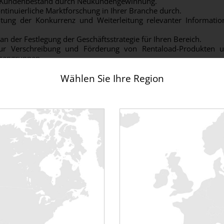
n Kundenbestand durch Neukundengewinnung.
ontinuierliche Marktforschung in Ihrer Branche durch.
tung der Konkurrenz und Weiterleitung relevanter Informatio
h an der Festlegung der Geschäftsstrategie für Ihren Bereich.
 zur Verschreibung und Förderung von Rentaload-Produkten 
ssengruppen.
folgen von kommerziellen Angeboten.
Wählen Sie Ihre Region
n der Verkaufsziele beitragen.
t in Zusammenarbeit mit dem Team der Abteilung Vertrag & Logi
 Unternehmen vor Ort bei der Durchführung größerer Projekte.
Sie RENTALOAD bei Kundenveranstaltungen und Fachmessen 
chterstattung über das Portfolio laufender Projekte, besucht
n.
eine mittelfristige strategische Vision für den eigenen Wirkungskre
ls Verkäufer oder/und Ingenieur haben
em Vermietungsunternehmen oder/und in der Rechenzentrumsb
d erforderlich.
d Erfahrung im Bereich Elektrizität wären von Vorteil.