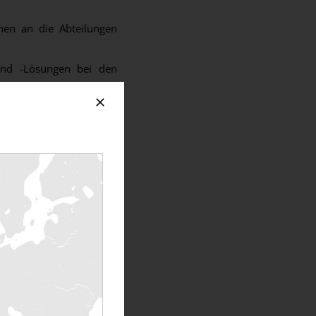
nen an die Abteilungen
und -Lösungen bei den
stik.
in den entsprechenden
e Kunden, Verkaufs- und
is zu entwerfen.
ranche wäre schön, ist