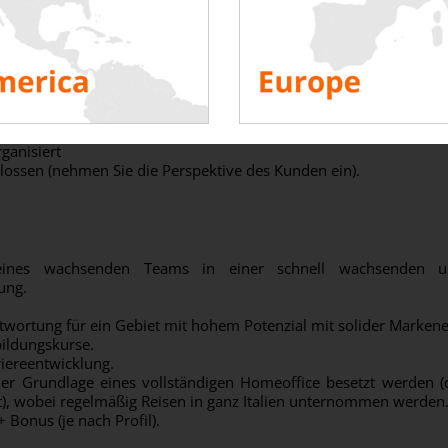
alienisch und Englisch.
 zu arbeiten.
ommunikationsfähigkeiten.
vatives Denken, proaktive Einstellung.
nd rigoros.
 sein (Kundengewinnung und -bindung).
t und wachstumsorientiert.
ganisiert
hlossen (nehmen Sie die Perspektive des Kunden ein).
ines wachsenden Teams in einer schnell wachsenden un
ung.
wortung für ein Gebiet mit hohem Potenzial mit solider Markene
bildungskurse.
riereentwicklung.
f der Grundlage eines vollständigen Homeoffice besetzt werden (
net), wobei regelmäßig Reisen in ganz Italien unternommen werden
+ Bonus (je nach Profil).