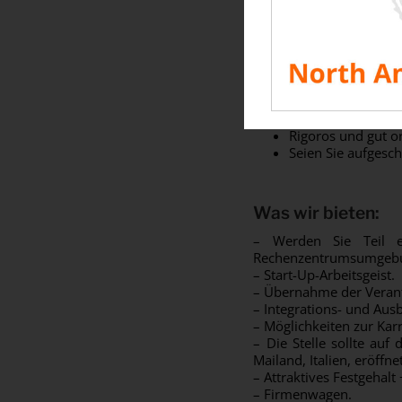
Spricht fließend It
Fähigkeit, im Team
Ausgezeichnete K
Kreatives und inno
Anpassungsfähig u
Jäger und Züchter
Ergebnisorientier
Rigoros und gut or
Seien Sie aufgesc
Was wir bieten:
– Werden Sie Teil e
Rechenzentrumsumgeb
– Start-Up-Arbeitsgeist.
– Übernahme der Verant
– Integrations- und Aus
– Möglichkeiten zur Kar
– Die Stelle sollte au
Mailand, Italien, eröff
– Attraktives Festgehalt 
– Firmenwagen.