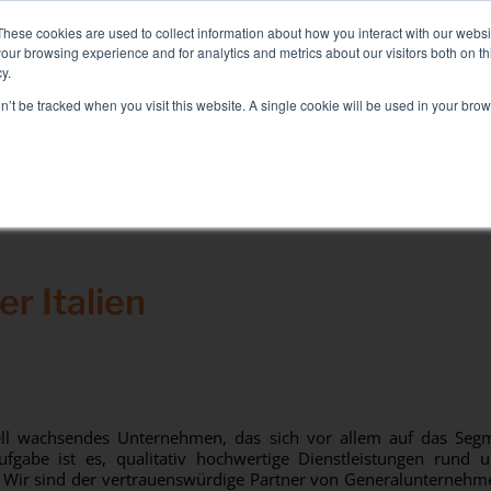
id+Air Smart Load Bank für Direct Liquid Cooled Lösungen,
weite
These cookies are used to collect information about how you interact with our webs
our browsing experience and for analytics and metrics about our visitors both on th
y.
on’t be tracked when you visit this website. A single cookie will be used in your b
SEKTOREN UND LÖSUNGEN
DAS UNTERNEHMEN
Lösungen
Elektrischer Test
r Italien
Klimatest
Test Commissioning
Generatortest
USV-Test
Batterietest
nell wachsendes Unternehmen, das sich vor allem auf das Seg
Aufgabe ist es, qualitativ hochwertige Dienstleistungen rund
. Wir sind der vertrauenswürdige Partner von Generalunterneh