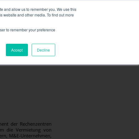
re Informationen finden Sie hier.
ite and allow us to remember you. We use this
is website and other media. To find out more
FORDERN SIE EIN ANGEBOT 
rowser to remember your preference
RESSOURCEN
KONTAKT
Accept
Decline
ment der Rechenzentren
 um die Vermietung von
mern, M&E-Unternehmen,