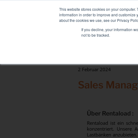
Skip
NEUE FLOTTE: MIXY 200: Liqu
to
This website stores cookies on your computer. 
content
information in order to improve and customize y
about the cookies we use, see our Privacy Polic
If you decline, your information w
not to be tracked.
LASTBÄNKE
DIENSTLEISTUNGEN
Sektoren
2 Februar 2024
Rechenzentrum
Sales Manage
Gesundheit & Krankenhäuser
Maritim
Industrie
Tertiär
Über Rentaload :
Rentaload ist ein sch
konzentriert. Unsere 
Lastbänken anzubieten