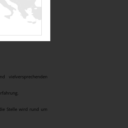
d vielversprechenden
rfahrung.
die Stelle wird rund um
.