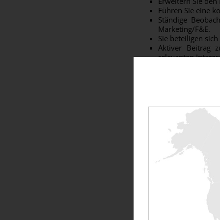
Erweitern Sie de
Führen Sie eine k
Ständige Beobach
Marketing/F&E.
Sie beteiligen sic
Aktiver Beitrag
relevanten Intere
Erstellen und Ver
Aktiv zum Erreiche
Projektmanagemen
Repräsentiert das
Repräsentieren 
Gebieten.
Regelmäßige Beri
Marketingaktione
In der Lage sein, 
Ihr Profil:
Eine Ausbildung a
Erfahrung in ein
aber nicht zwingen
Kenntnisse oder/un