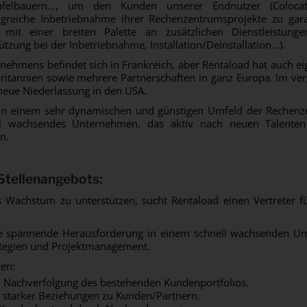
ttafelbauern…, um den Kunden unserer Endnutzer (Colocati
lgreiche Inbetriebnahme ihrer Rechenzentrumsprojekte zu gar
mit einer breiten Palette an zusätzlichen Dienstleistunge
ützung bei der Inbetriebnahme, Installation/Deinstallation…).
nehmens befindet sich in Frankreich, aber Rentaload hat auch e
itannien sowie mehrere Partnerschaften in ganz Europa. Im ver
eue Niederlassung in den USA.
 in einem sehr dynamischen und günstigen Umfeld der Rechenz
l wachsendes Unternehmen, das aktiv nach neuen Talenten 
n.
Stellenangebots:
Wachstum zu unterstützen, sucht Rentaload einen Vertreter für 
ne spannende Herausforderung in einem schnell wachsenden Um
ategien und Projektmanagement.
ten:
Nachverfolgung des bestehenden Kundenportfolios.
 starker Beziehungen zu Kunden/Partnern.